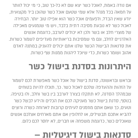
ם נודה באמת, לאוכל כשר יצא שם לא כל-כך טוב, כי מי יכול לוותר
ל חמאה בכל מנה? אלא שמי שטעם אוכל כשר שהוכן ביד מקצועית,
ודע שאין הבדל, ולפעמים אוכל כשר הוא אפילו טוב יותר. הבחירה
אכול כשר לא נובעת מסיבה דתית בלבד, ויש מי שנמנעים מאכילה
ל מוצרי חלב או בשר ולכן לא יכולים לערבב, כדוגמת אנשים
אלרגיים לחלב, וגם מי שמסיבות בריאותיות מעדיפים לשמור כשרות.
ת סדנאות הבישול הכשר שלנו אתם יכולים להעניק במתנה לאדם
הוב ושומר כשרות, כדי שיוכל ליהנות ממנות שף כשרות.
יתרונות בסדנת בישול כשר
בראש ובראשונה, סדנת בישול של אוכל כשר מאפשרת לכם לשמור
ל הזהות וההעדפה שלכם לאכול כשר. כך, תוכלו להיות בטוחים
במהלך הסדנה, לא תתקלו בצורך לערבב בין בשר וחלב, ולו בטיפה.
נוסף, סדנת בישול כשר מעניקה לכם את הכלים והידע לבשל כשר
טעים, כך שאם אתם מוזמנים לעיתים קרובות לארוחה כשרה ורוצים
הביא אתכם תבשילים, או לחלופין אם אתם מארחים אצלכם אנשים
אוכלים כשר, כדוגמת משפחה או חברים, לא יחסר לכם כלום.
דנאות בישול דיגיטליות –