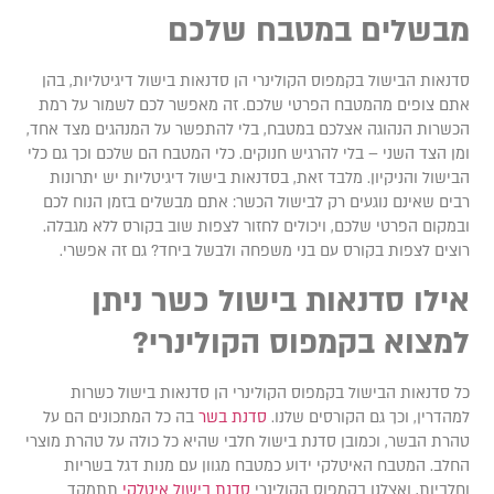
בשלים במטבח שלכם
דנאות הבישול בקמפוס הקולינרי הן סדנאות בישול דיגיטליות, בהן
תם צופים מהמטבח הפרטי שלכם. זה מאפשר לכם לשמור על רמת
כשרות הנהוגה אצלכם במטבח, בלי להתפשר על המנהגים מצד אחד,
מן הצד השני – בלי להרגיש חנוקים. כלי המטבח הם שלכם וכך גם כלי
בישול והניקיון. מלבד זאת, בסדנאות בישול דיגיטליות יש יתרונות
בים שאינם נוגעים רק לבישול הכשר: אתם מבשלים בזמן הנוח לכם
במקום הפרטי שלכם, ויכולים לחזור לצפות שוב בקורס ללא מגבלה.
וצים לצפות בקורס עם בני משפחה ולבשל ביחד? גם זה אפשרי.
ילו סדנאות בישול כשר ניתן
מצוא בקמפוס הקולינרי?
ל סדנאות הבישול בקמפוס הקולינרי הן סדנאות בישול כשרות
מהדרין, וכך גם הקורסים שלנו.
סדנת בשר
בה כל המתכונים הם על
הרת הבשר, וכמובן סדנת בישול חלבי שהיא כל כולה על טהרת מוצרי
חלב. המטבח האיטלקי ידוע כמטבח מגוון עם מנות דגל בשריות
חלביות, ואצלנו בקמפוס הקולינרי
סדנת בישול איטלקי
תתמקד