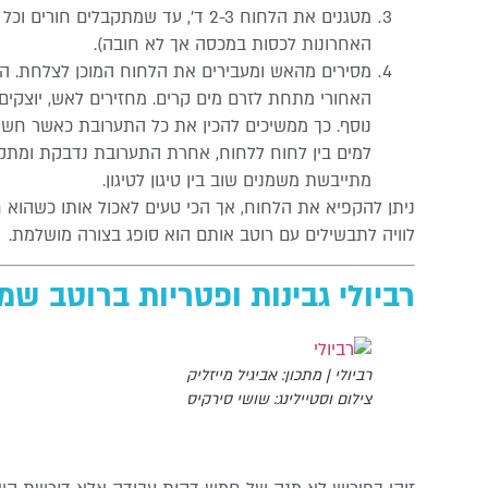
מטגנים את הלחוח 2-3 ד’, עד שמתקבל
האחרונות לכסות במכסה אך לא חובה).
מסירים מהאש ומעבירים את הלחוח המוכן לצלחת. ה
האחורי מתחת לזרם מים קרים. מחזירים לאש, יוצקי
נוסף. כך ממשיכים להכין את כל התערובת כאשר ח
למים בין לחוח ללחוח, אחרת התערובת נדבקת ומתק
מתייבשת משמנים שוב בין טיגון לטיגון.
ניתן להקפיא את הלחוח, אך הכי טעים לאכול אותו כשהוא ח
לוויה לתבשילים עם רוטב אותם הוא סופג בצורה מושלמת.
רביולי גבינות ופטריות ברוטב שמ
רביולי | מתכון: אביגיל מייזליק
צילום וסטיילינג: שושי סירקיס