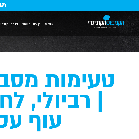
מג
אודות
קורסי בישול
קורסי קונדיט
טעימות מסבי
| רביולי, לח
עוף עס