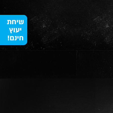
שיחת
יעוץ
חינם!