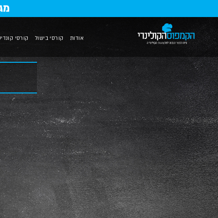
מג
אודות
קורסי בישול
קורסי קונדיט