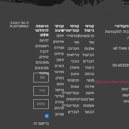
© נוצר באהבה
קולינרי
קורסי
קורסי
קורסי
הרשמה
PLATFORMAX
בישול
קונדיטוריה
עיצוב
לניוזלטר
בוה למקצועות
שלנו
רוצים
פרופשיונל
פטיסיירי
עיצוב
להיות
אירועים
שף
שף
ראשונים
ושזירת
רח’ גבעת שאול 40
אמנות
ויטרינה
לקבל
פרחים
הבישול
פריזאית
טיפים,
עיצוב
לגברים
כוכבי
מתכונים
02-65222
בארים
בישול
מישלן
ומבצעים
ואירועי
שלנו?
גורמה
עיצוב
בוטיק
מגשי
וקישוטי
office@culinarycamp
עיצוב
אירוח
עוגות
טיות
ופיסול
עישון
קונדיטוריה
שות
קולינרי
ושרקטורי
קלאסית
יות
שזירת
אומנות
קונדיטוריה
פרחים
הבשר
לגברים
מורחב
ברישום זה