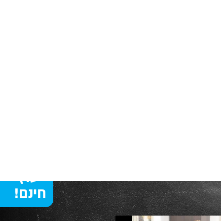
שיחת
יעוץ
חינם!