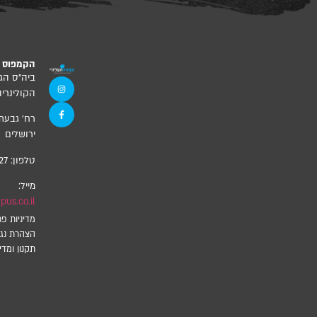
הקמפוס ה
ביה”ס הג
הקולינריה
ירושלים
טלפון:
27
מייל:
us.co.il
מדיניות פר
הצהרת נגי
תקנון ומדינ