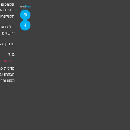
הקמפוס ה
ביה”ס הג
הקולינריה
ירושלים
טלפון:
27
מייל:
us.co.il
מדיניות פר
הצהרת נגי
תקנון ומדינ