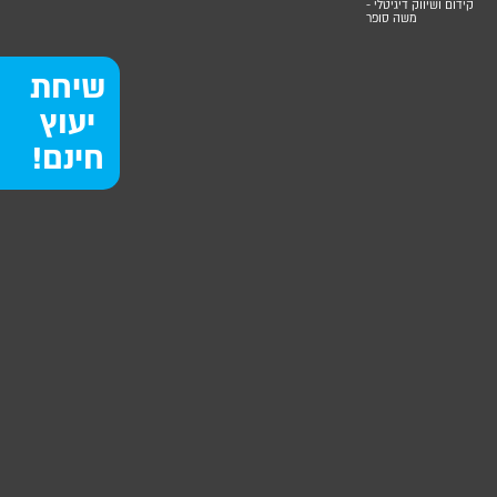
קידום ושיווק דיגיטלי -
משה סופר
שיחת
יעוץ
חינם!