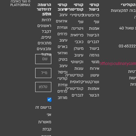
© נוצר באהבה
קולינרי
קורסי
קורסי
קורסי
הרשמה
PLATFORMAX
בישול
קונדיטוריה
עיצוב
לניוזלטר
בוה למקצועות
שלנו
רוצים
פרופשיונל
פטיסיירי
עיצוב
להיות
אירועים
שף
שף
ראשונים
ושזירת
רח’ גבעת שאול 40
אמנות
ויטרינה
לקבל
פרחים
הבישול
פריזאית
טיפים,
עיצוב
לגברים
כוכבי
מתכונים
02-65222
בארים
בישול
מישלן
ומבצעים
ואירועי
שלנו?
גורמה
עיצוב
בוטיק
מגשי
וקישוטי
office@culinarycamp
עיצוב
אירוח
עוגות
טיות
ופיסול
עישון
קונדיטוריה
שות
קולינרי
ושרקטורי
קלאסית
יות
שזירת
אומנות
קונדיטוריה
פרחים
הבשר
לגברים
מורחב
ברישום זה
אני
מאשר/ת
קבלת