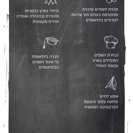
תכנית לימודים עדכנית
היחיד בארץ בכשרות
ומתקדמת בעולם תוך עירנות
מהודרת ובהנהלה ואווירה
לטרנדים בינלאומיים
חרדית מקצועית
נבחרת השפים
הכרה בינלאומית
המובילים בארץ
ע”י איגוד השפים
ובמגזר החרדי
הבינלאומיים
אימון לחיים
ופיתוח עסקי והנגשת
הפרקטיקה המעשית