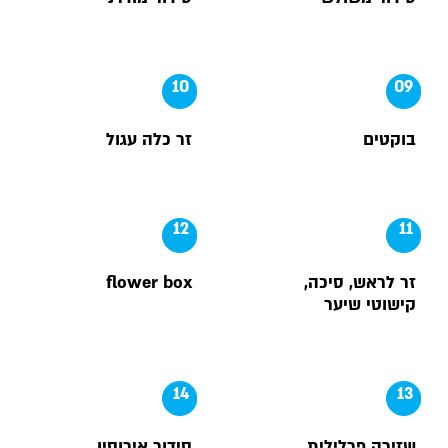
10
09
בוקטים
זר כלה עגול
12
11
זר לראש, סיכה,
flower box
קישוטי שיער
14
13
שזירה פרלילית
סידור אירוסין