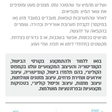
שליש מהמיץ עד שהסוכר נמס. מצננים מעט ומוסיפים
ת שאר המיץ. מקפיאים.
אחר שהתערובות קופאות, מעבדים במעבד מזון (או
מיקסר) לקבלת תערובת אוורירית ובהירה. שומרים
הקפאה עד להגשה.
גישים בכוסות, אפשר בשכבות, או 3 כדורים בצלחת.
קשטים בתלתלי לימון או תפוז. ועלי נענע.
בואו ללמוד ולהתמקצע בקורסי הבישול,
הקונדיטוריה והעיצוב המקצועיים שלנו בקמפוס
הקולינרי, בהם תלמדו בישול, קונדיטוריה, עיצוב
אירועים ושזירת פרחים, עיצוב מזנונים ושולחנות,
עיצוב מתנות, עיצוב ופיסול קולינרי, בטכניקות
מקצועיות ובפרזנטציות מושלמות.
הקודם
הבא