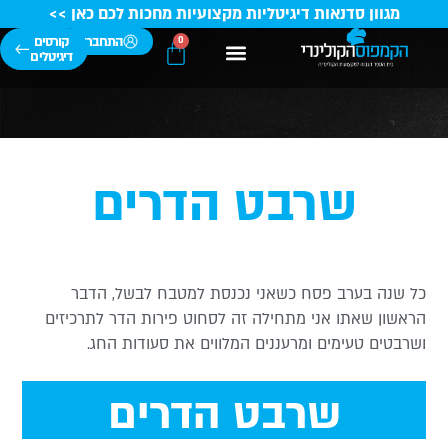
מגוון סדנאות דיגיטליות מקצועיות מחכות לכם כאן >>
התחברות
קורסים
0
דיגיטלים
הבוגרים שלנו
קורסי בישול
סגל השפים
מידע מקצועי
טיפים ומתכונים
קורסי קונדיטוריה
שרבט הדרים
ל שנה בערב פסח כשאני נכנסת למטבח לבשל, הדבר
ראשון שאתו אני מתחילה זה לסחוט פירות הדר לתרכיזים
שרבטים טעימים ומרעננים המלווים את סעודות החג.
שרבט הדרים