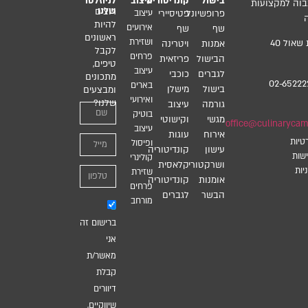
בישול
קונדיטוריה
עיצוב
לניוזלטר
בוה למקצועות
שלנו
רוצים
פרופשיונל
פטיסיירי
עיצוב
להיות
אירועים
שף
שף
ראשונים
ושזירת
רח’ גבעת שאול 40
אמנות
ויטרינה
לקבל
פרחים
הבישול
פריזאית
טיפים,
עיצוב
לגברים
כוכבי
מתכונים
02-65222
בארים
בישול
מישלן
ומבצעים
ואירועי
שלנו?
גורמה
עיצוב
בוטיק
מגשי
וקישוטי
office@culinarycamp
עיצוב
אירוח
עוגות
טיות
ופיסול
עישון
קונדיטוריה
שות
קולינרי
ושרקטורי
קלאסית
יות
שזירת
אומנות
קונדיטוריה
פרחים
הבשר
לגברים
מורחב
ברישום זה
אני
מאשר/ת
קבלת
דיוורים
שיווקיים,