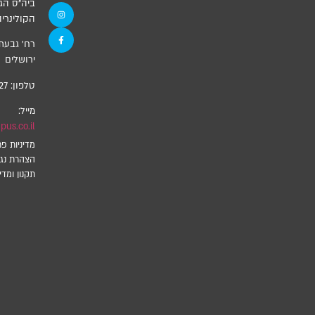
ביה”ס הג
הקולינריה
ירושלים
טלפון:
27
מייל:
us.co.il
מדיניות פר
הצהרת נגי
תקנון ומדינ