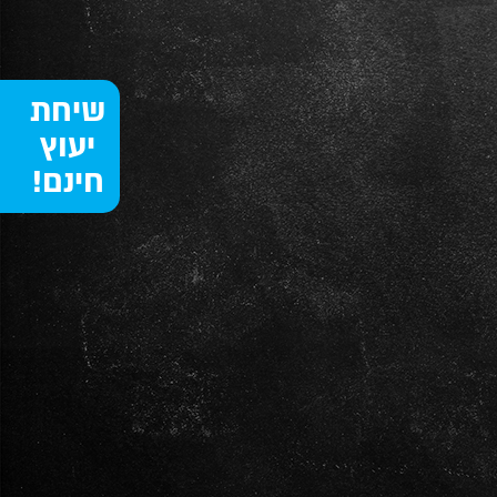
שיחת
יעוץ
חינם!