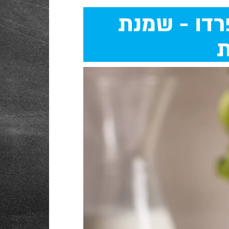
דו - שמנת
ת