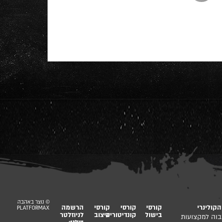
© נוצר באהבה
קולינרי
קורסי
קורסי
קורסי
הרשמה
PLATFORMAX
בישול
קונדיטוריה
עיצוב
לניוזלטר
בוה למקצועות