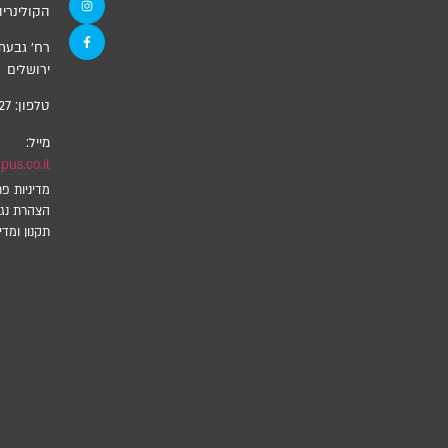
הקולינריה
ירושלים
טלפון:
27
מייל:
us.co.il
מדיניות פר
הצהרת נגי
תקנון ומדינ