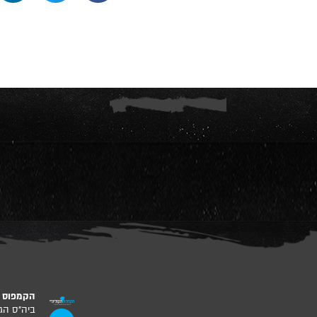
הקמפוס ה
ביה”ס הג