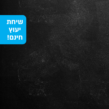
שיחת
יעוץ
חינם!