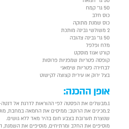
50 גר’ חמאה
50 גר’ קמח
כוס חלב
כוס שמנת מתוקה
2 משולשי גבינה מותכת
50 גר’ גבינה צהובה
מלח ופלפל
קורט אגוז מוסקט
קופסה פטריות שמפניות פרוסות
לבחירה פטריות שימאגי
בצל ירוק או עירית קצוצה לקישוט
אופן ההכנה:
1.מבשלים את הפסטה לפי ההוראות לדרגת אל דנטה-מוכן אך לא רך מדי
2.מכינים את הרוטב: ממיסים את החמאה במחבת, מו
שנוצרת תערובת בצבע חום בהיר מאד ללא גושים.
מוסיפים את החלב ומרתיחים, מוסיפים את השמנת, הת