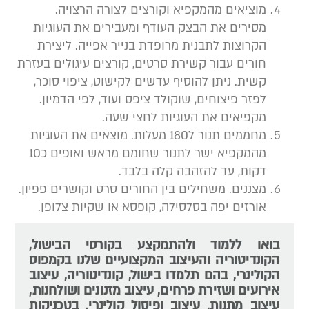
מוציאים מהמקפיא וקורצים לצורה הרצויה.
מסירים את הבצק העודף ומעבירים את העוגיות
הקרוצות לתבנית מרופדת בנייר אפייה. ליצירת
חורים עבור קשירת סרטים, קורצים עיגולים בעזרת
קשית. ניתן להוסיף עדשים לקישוט, ציפוי סוכר,
לפזר פיצוחים, שוקולד ציפס ועוד, לפי הדמיון.
מקפיאים את העוגיות לחצי שעה.
מחממים תנור ל180 מעלות. מוצאים את העוגיות
מהמקפיא ישר לתנור שחומם מראש ואופים כ10
דקות, עד להזהבה קלה בלבד.
מצננים. משחילים בין החורים סרט וקושרים פפיון.
אורזים יפה בסלסילה, קופסא או שקיות צלופן.
בואו ללמוד ולהתמקצע בקורסי הבישול,
הקונדיטוריה והעיצוב המקצועיים שלנו בקמפוס
הקולינרי, בהם תלמדו בישול, קונדיטוריה, עיצוב
אירועים ושזירת פרחים, עיצוב מזנונים ושולחנות,
עיצוב מתנות, עיצוב ופיסול קולינרי, בטכניקות