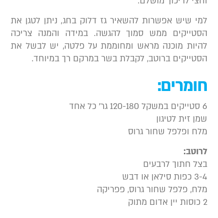
חצי לריכוך מושלם.
מי שיש אפשרות להשאיר גז דלוק בחג, ניתן לטגן את
סטייקים ממש סמוך להגשה. במידה והמנה צריכה
היות מוכנה מראש ומחוממת על פלטה, יש לבשל את
סטייקים ברוטב, לקבלת בשר במרקם רך במיוחד.
ומרים:
קל 120-180 גר’ כל אחד
מן זית לטיגון
לח ופלפל שחור גרוס
רוטב:
צל חתוך לרבעים
 כפות סילאן או דבש
לח, פלפל שחור גרוס, פפריקה
ין אדום מתוק