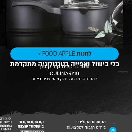
לחנות
FOOD APPLE >
כלי בישול ואפייה בטכנולוגיה מתקדמת
10% בהקשת קוד קופון
CULINARY10
* ההנחה חלה על חלק מהמוצרים באתר
©
קידום
הקמפוס הקולינרי
קורסי
קורסי
קורסי
נוצר
ושיווק
בישול
עיצוב
קונדיטוריה
באהבה
דיגיטלי
ביה”ס הגבוה למקצועות
PLATFORMAX
-
פרופשיונל
פטיסיירי
עיצוב