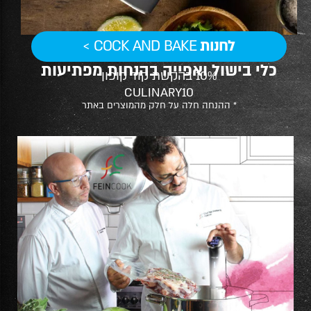
לחנות
COCK AND BAKE >
כלי בישול ואפייה בהנחות מפתיעות
10% בהקשת קוד קופון
CULINARY10
* ההנחה חלה על חלק מהמוצרים באתר