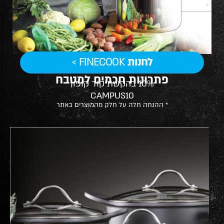
לחנות
FINECOOK >
פתרונות חכמים למטבח
10% בהקשת קוד קופון
CAMPUS10
* ההנחה חלה על חלק מהמוצרים באתר