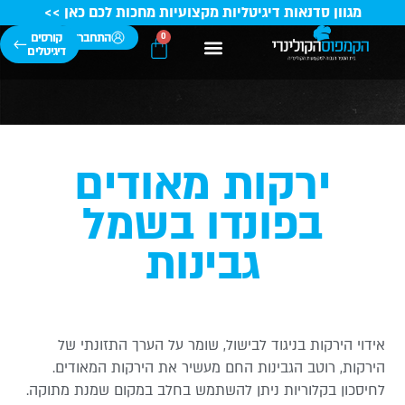
מגוון סדנאות דיגיטליות מקצועיות מחכות לכם כאן >>
התחברות
קורסים
0
דיגיטלים
הבוגרים שלנו
קורסי בישול
סגל השפים
מידע מקצועי
טיפים ומתכונים
קורסי קונדיטוריה
ירקות מאודים
בפונדו בשמל
גבינות
ידוי הירקות בניגוד לבישול, שומר על הערך התזונתי של
ירקות, רוטב הגבינות החם מעשיר את הירקות המאודים.
חיסכון בקלוריות ניתן להשתמש בחלב במקום שמנת מתוקה.