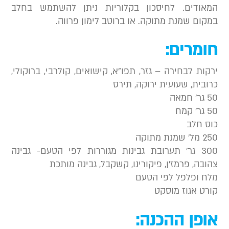
מאודים. לחיסכון בקלוריות ניתן להשתמש בחלב
מקום שמנת מתוקה. או ברוטב לימון פרווה.
ומרים:
רקות לבחירה – גזר, תפו”א, קישואים, קולרבי, ברוקולי,
רובית, שעועית ירוקה, תירס
 גר’ חמאה
 גר’ קמח
וס חלב
 מל’ שמנת מתוקה
300 גר’ תערובת גבינות מגוררות לפי הטעם- גבינה
הובה, פרמז’ן, פיקורינו, קשקבל, גבינה מותכת
לח ופלפל לפי הטעם
ורט אגוז מוסקט
ופן ההכנה: