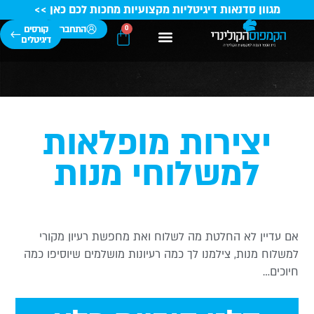
מגוון סדנאות דיגיטליות מקצועיות מחכות לכם כאן >>
התחברות
קורסים
0
דיגיטלים
הבוגרים שלנו
קורסי בישול
סגל השפים
מידע מקצועי
טיפים ומתכונים
קורסי קונדיטוריה
יצירות מופלאות
למשלוחי מנות
ם עדיין לא החלטת מה לשלוח ואת מחפשת רעיון מקורי
משלוח מנות, צילמנו לך כמה רעיונות מושלמים שיוסיפו כמה
יוכים…