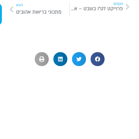
הקודם
הבא
פרוייקט לט”ו בשבט – אבטיח של ורדים
שיח
מתכוני בריאות אהובים
יעו
חינ