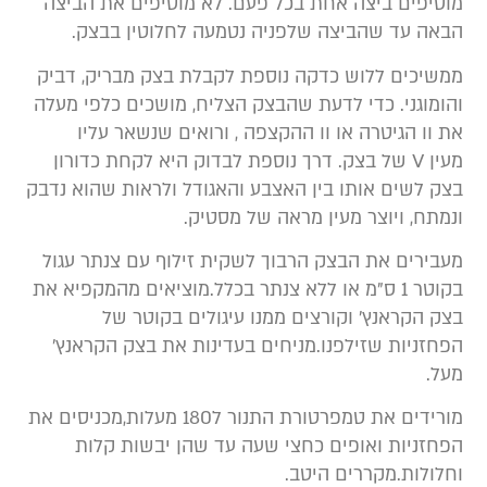
וסיפים ביצה אחת בכל פעם. לא מוסיפים את הביצה
באה עד שהביצה שלפניה נטמעה לחלוטין בבצק.
משיכים ללוש כדקה נוספת לקבלת בצק מבריק, דביק
הומוגני. כדי לדעת שהבצק הצליח, מושכים כלפי מעלה
ת וו הגיטרה או וו ההקצפה , ורואים שנשאר עליו
מעין V של בצק. דרך נוספת לבדוק היא לקחת כדורון
צק לשים אותו בין האצבע והאגודל ולראות שהוא נדבק
נמתח, ויוצר מעין מראה של מסטיק.
עבירים את הבצק הרבוך לשקית זילוף עם צנתר עגול
בקוטר 1 ס”מ או ללא צנתר בכלל.מוציאים מהמקפיא את
צק הקראנץ’ וקורצים ממנו עיגולים בקוטר של
פחזניות שזילפנו.מניחים בעדינות את בצק הקראנץ’
על.
מורידים את טמפרטורת התנור ל180 מעלות,מכניסים את
פחזניות ואופים כחצי שעה עד שהן יבשות קלות
חלולות.מקררים היטב.