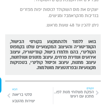
יוצקים את מוס השוקולד לכוסות יפות מפזרים
בנדיבות מהקראמבל ומגישים.
ניתן להכין עד 48 שעות מראש.
בואו ללמוד ולהתמקצע בקורסי הבישול,
הקונדיטוריה והעיצוב המקצועיים שלנו בקמפוס
הקולינרי, בהם תלמדו בישול, קונדיטוריה, עיצוב
אירועים ושזירת פרחים, עיצוב מזנונים ושולחנות,
עיצוב מתנות, עיצוב ופיסול קולינרי, בטכניקות
מקצועיות ובפרזנטציות מושלמות.
שיח
יעו
הקודם
חינ
הבא
הפקת משלוחי מנות לפורים
סלטי בריאות
מתכון עם רעיון!
ישירות מהטבע