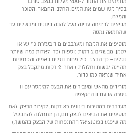
חממים את התנור ל-200 מעלות במצב טורבו
סיר קטן שמים את המים, החלב, החמאה, הסוכר
המלח.
ביאים לרתיחה עדינה מעל להבה בינונית ומבשלים עד
החמאה נמסה.
וסיפים את הקמח ומערבבים מיד בעזרת כף עץ או
לקקן. מבשלים 2 דקות נוספות (כדי לאדות כמה שיותר
וזלים– כך הבצק יכיל פחות נוזלים באפיה והפחזניות
תהיינה יבשות וחלולות ) אחרי 2 דקות מתקבל בצק
חיד שנראה כמו כדור.
ורידים מהאש ומעבירים את הבצק למיקסר עם וו
יטרה או עם וו ההקצפה.
מערבבים במהירות בינונית כ8 דקות, לקירור הבצק. (אם
וסיפים את הביצים לבצק חם, הן תתחלנה להתבשל
ה שיפגע בפוטנציאל ההתנפחות של הבצק בהמשך.)