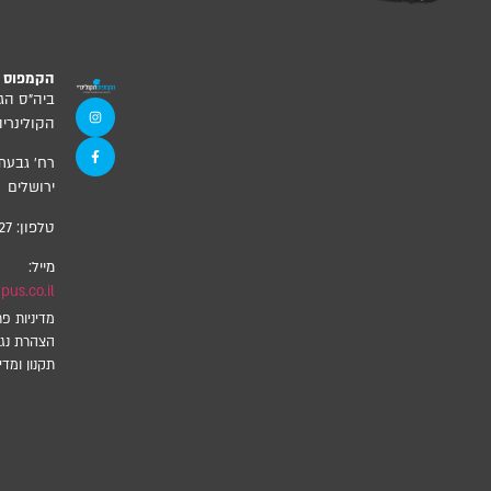
הקמפוס ה
ביה”ס הג
הקולינריה
ירושלים
טלפון:
27
מייל:
us.co.il
מדיניות פר
הצהרת נגי
תקנון ומדינ