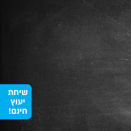
שיחת
יעוץ
חינם!