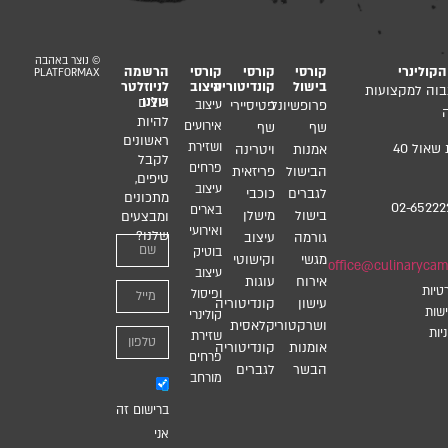
© נוצר באהבה
קולינרי
קורסי
קורסי
קורסי
הרשמה
PLATFORMAX
בישול
קונדיטוריה
עיצוב
לניוזלטר
בוה למקצועות
שלנו
רוצים
פרופשיונל
פטיסיירי
עיצוב
להיות
אירועים
שף
שף
ראשונים
ושזירת
רח’ גבעת שאול 40
אמנות
ויטרינה
לקבל
פרחים
הבישול
פריזאית
טיפים,
עיצוב
לגברים
כוכבי
מתכונים
02-65222
בארים
בישול
מישלן
ומבצעים
ואירועי
שלנו?
גורמה
עיצוב
בוטיק
מגשי
וקישוטי
office@culinarycamp
עיצוב
אירוח
עוגות
טיות
ופיסול
עישון
קונדיטוריה
שות
קולינרי
ושרקטורי
קלאסית
יות
שזירת
אומנות
קונדיטוריה
פרחים
הבשר
לגברים
מורחב
ברישום זה
אני